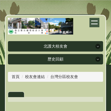
跳
到
主
要
內
容
區
北護大校友會
歷史回顧
北護大校友會
首頁
校友會連結
台灣分區校友會
歷史回顧
校友會簡介
理事長簡介
人物訪談
理監事簡介
畢業紀念冊