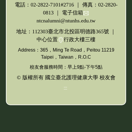
電話：02-2822-7101#2716 ｜ 傳真：02-2820-
歷屆傑出校友
重要公文
0813 ｜ 電子信箱
ntcnalumni@ntunhs.edu.tw
加入會員
地址：112303臺北市北投區明德路365號 ｜
校友會連結
中心位置
行政大樓三樓
Address：365，Ming Te Road，Peitou 11219
校友會粉絲專頁
Taipei，Taiwan，R.O.C
校友會服務時間：早上9點-下午5點
獎助學金申請
© 版權所有 國立臺北護理健康大學 校友會
捐款芳名錄
:::
校友會電子報
北護校史
高雄專班專輯