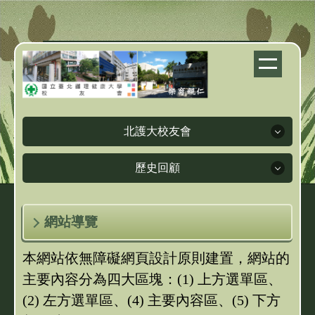
跳
到
主
要
內
容
區
北護大校友會
歷史回顧
北護大校友會
歷史回顧
網站導覽
校友會簡介
本網站依無障礙網頁設計原則建置，網站的
理事長簡介
人物訪談
主要內容分為四大區塊：(1) 上方選單區、
理監事簡介
(2) 左方選單區
畢業紀念冊
、
(4) 主要內容區、(5) 下方