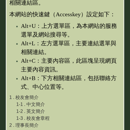
相關連結區。
歷屆傑出校友
重要公文
本網站的快速鍵（Accesskey）設定如下：
加入會員
Alt+U：上方選單區，為本網站的服務
選單及網站搜尋等。
校友會連結
Alt+L：左方選單區，主要連結選單與
相關連結。
校友會粉絲專頁
Alt+C：主要內容區，此區塊呈現網頁
獎助學金申請
主要內容資訊。
Alt+B：下方相關連結區，包括聯絡方
捐款芳名錄
式、中心位置等。
校友會電子報
1 . 校友會簡介
1-1 . 中文簡介
1-2 . 英文簡介
北護校史
1-3 . 校友會章程
2 . 理事長簡介
高雄專班專輯