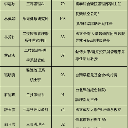
李惠珍
三專護理科
79
國泰綜合醫院護理部/副主任
長榮航空公司/
林佩嫻
旅遊健康研究所
103
服務標準課助理副課長
二技醫護管理學
國立臺灣大學醫學院附設醫院
林芳如
85
系護理管理組
雲林分院/護理督導長
二技醫護管理
銘傳大學/醫療資訊與管理學系
林政彥
87
專任助理教授
學系醫管組
醫護管理系
張明真
96
台灣早產兒基金會/執行長
碩士班
台北馬偕紀念醫院/
莊冠琪
二技護理系
91
護理部副主任
許玉雲
五專護理助產科
74
國立成功大學/護理學系教授
臺北市政府衛生局/
郭月雲
三專護理科
82