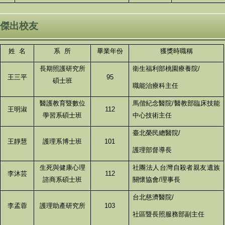
度傑出校友
姓 名
系 所
畢業年份
獲獎時職稱
長期照護研究所
衛生福利部桃園療養院/
王三平
95
碩士班
職能治療科主任
醫護教育暨數位
馬偕紀念醫院/醫教部臨床技能
王明淑
112
學習系碩士班
中心技術主任
臺北榮民總醫院/
王靜慧
護理系博士班
101
護理部督導長
生死與健康心理
社團法人台灣自殺者親友遺族
李沐芸
112
諮商系碩士班
關懷協會/理事長
台北慈濟醫院/
李孟蓉
護理助產研究所
103
社區暨長照服務部副主任