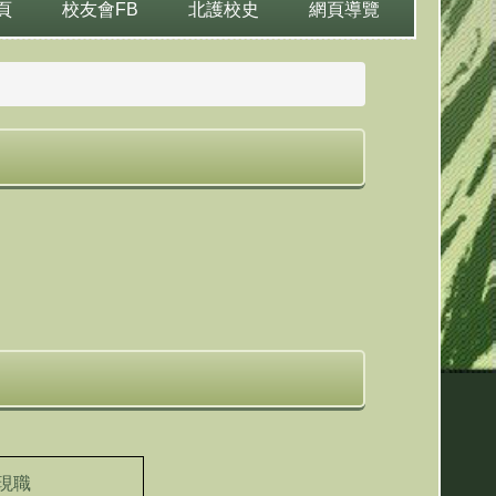
頁
校友會FB
北護校史
網頁導覽
現職