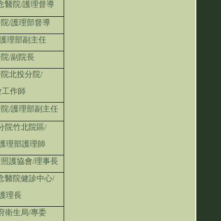
念醫院/護理督導
院/護理部督導
/護理部副主任
院/副院長
院北投分院/
會工作師
院/護理部副主任
分院竹北院區/
護理部護理師
照護協會/理事長
念醫院健診中心/
護理長
府衛生局/專委