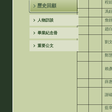
程
歷史回顧
馮
人物訪談
詹
趙
畢業紀念冊
劉
重要公文
鄭
賴
薛
謝
藍