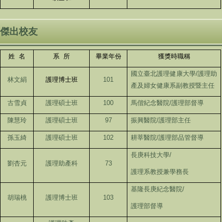
度傑出校友
姓 名
系 所
畢業年份
獲獎時職稱
國立臺北護理健康大學/護理助
林文絹
護理博士班
101
產及婦女健康系副教授暨主任
古雪貞
100
馬偕紀念醫院/護理部督導
護理碩士班
陳慧玲
97
振興醫院/護理部主任
護理碩士班
孫玉綺
102
耕莘醫院/護理部品管督導
護理碩士班
長庚科技大學/
劉杏元
73
護理助產科
護理系教授兼學務長
基隆長庚紀念醫院/
胡瑞桃
103
護理博士班
護理部督導