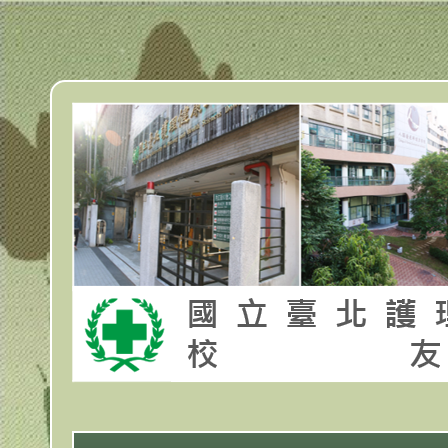
跳
到
主
要
內
容
區