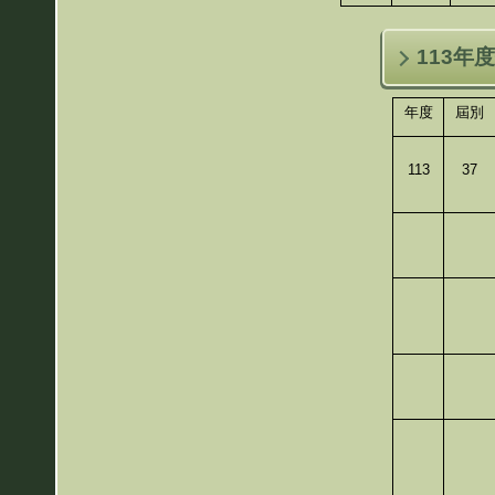
113年
年度
屆別
113
37