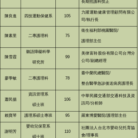
長期照護科技正
力躍運動健康管理顧問有限公
陳良進
四技運動保健系
105
司/執行長
衛生福利部桃園醫院/
陳素里
二專護理科
75
護理部主任
聽語障礙科學
美律富聆股份有限公司台灣分
陳雪霞
99
公司/副總經理
研究所
臺中榮民總醫院/
廖學敏
二專護理科
78
整合醫學急診後送病房護理長
資訊管理系
中華民國交通部交通科技及資
蕭民揚
106
訊司/分析師
碩士班
賴寶琴
護理系碩士專班
95
羅東博愛醫院/護理部主任
嬰幼兒保育系
社團法人台北市嬰幼兒托育協
謝明芳
110
會/理事長
碩士班