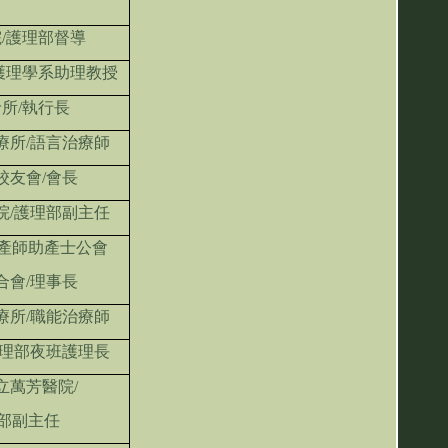
/護理部督導
護理學系助理教授
所/執行長
療所/語言治療師
校友會/會長
院/護理部副主任
產師助產士公會
合會/理事長
療所/職能治療師
護理部夜班護理長
立萬芳醫院/
部副主任