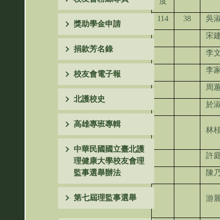
度
114
38
吳
獎助學金申請
宋
捐款芳名錄
李
李
校友會電子報
周
北護校史
於
高雄專班專輯
林
中華民國國立臺北護
許
理健康大學校友會理
監事選舉辦法
陳
第七屆理監事選舉
游