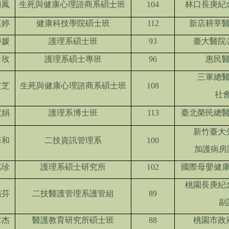
姮鳳
生死與健康心理諮商系碩士班
104
林口長庚紀
鈺婷
健康科技學院碩士班
112
新店耕莘醫
靜媛
護理系碩士班
93
臺大醫院
白玫
護理系碩士專班
96
惠民醫
三軍總醫
文芝
生死與健康心理諮商系碩士班
108
社
慧娟
護理系博士班
113
臺北榮民總醫
新竹臺大
彥和
二技資訊管理系
100
加護病房
惠珍
護理系碩士研究所
102
國際母嬰健康
桃園長庚紀
磁芬
二技醫護管理系護管組
89
副
章杰
醫護教育研究所碩士班
88
桃園市政