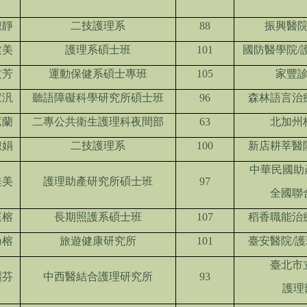
淑靜
二技護理系
88
振興醫院
建美
護理系碩士班
101
國防醫學院/
文芳
運動保健系碩士專班
105
家豐診
家汎
聽語障礙科學研究所碩士班
96
森林語言治
蕙蘭
二專公共衛生護理科夜間部
63
北加州
淑娟
二技護理系
100
新店耕莘醫
中華民國助
桂美
護理助產研究所碩士班
97
全國聯
庭榕
長期照護系碩士班
107
稻香職能治
乃榕
旅遊健康研究所
101
臺安醫院/
臺北市
麗芬
中西醫結合護理研究所
93
護理