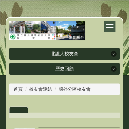
跳
到
主
要
內
容
區
北護大校友會
歷史回顧
北護大校友會
首頁
校友會連結
國外分區校友會
歷史回顧
校友會簡介
理事長簡介
人物訪談
理監事簡介
畢業紀念冊