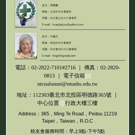
歷屆傑出校友
重要公文
加入會員
校友會連結
校友會粉絲專頁
電話：02-2822-7101#2716 ｜ 傳真：02-2820-
獎助學金申請
0813 ｜ 電子信箱
ntcnalumni@ntunhs.edu.tw
捐款芳名錄
地址：112303臺北市北投區明德路365號 ｜
校友會電子報
中心位置
行政大樓三樓
Address：365，Ming Te Road，Peitou 11219
北護校史
Taipei，Taiwan，R.O.C
高雄專班專輯
校友會服務時間：早上9點-下午5點